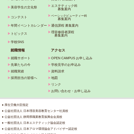
▶
エステティック科
▶
美容学生の文化祭
募集案内
▶
ベーシックビューティー科
▶
コンテスト
募集案内
▶
年間イベントカレンダー
▶
通信課程 募集案内
▶
理容修得者課程
▶
トピックス
募集案内
▶
学校SNS
就職情報
アクセス
▶
就職サポート
▶
OPEN CAMPUS お申し込み
▶
先輩たちの今
▶
学校見学のお申込み
▶
就職実績
▶
資料請求
▶
採用担当の皆様へ
▶
地図
▶
リンク
▶
お問い合わせ・お申し込み
● 厚生労働大臣指定
● 公益社団法人 日本理容美容教育センター社員校
● 公益社団法人 静岡県職業教育振興会会員校
● 一般社団法人 日本エステティック協会認定校
● 公益社団法人 日本アロマ環境協会アドバイザー認定校