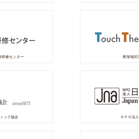
験研修センター
東海地区
ティック協会
ＮＰＯ法人