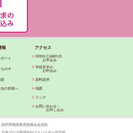
情報
アクセス
▶
OPEN CAMPUS
サポート
お申込み
▶
学校見学の
たちの今
お申込み
実績
▶
資料請求
担当の皆様へ
▶
地図
▶
リンク
▶
お問い合わせ・
お申し込み
人 静岡県職業教育振興会会員校
人 日本アロマ環境協会アドバイザー認定校