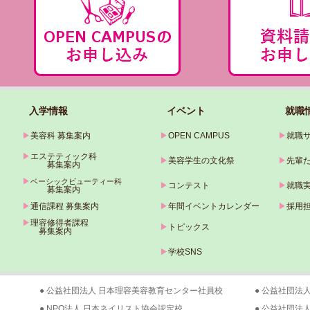
入学情報
イベント
就職
▶
美容科 募集案内
▶
OPEN CAMPUS
▶
就職
▶
エステティック科
▶
美容学生の文化祭
▶
先輩
募集案内
▶
ベーシックビューティー科
▶
コンテスト
▶
就職
募集案内
▶
通信課程 募集案内
▶
年間イベントカレンダー
▶
採用
▶
理容修得者課程
▶
トピックス
募集案内
▶
学校SNS
● 公益社団法人 日本理容美容教育センター社員校
● 公益社団法
● NPO法人 日本ネイリスト協会認定校
● 公益社団法