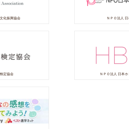
ル文化振興協会
ＮＰＯ法人 
品検定協会
ＮＰＯ法人 日本