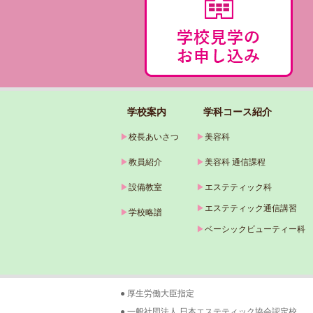
学校案内
学科コース紹介
▶
校長あいさつ
▶
美容科
▶
教員紹介
▶
美容科 通信課程
▶
設備教室
▶
エステティック科
▶
エステティック通信講習
▶
学校略譜
▶
ベーシックビューティー科
● 厚生労働大臣指定
● 一般社団法人 日本エステティック協会認定校