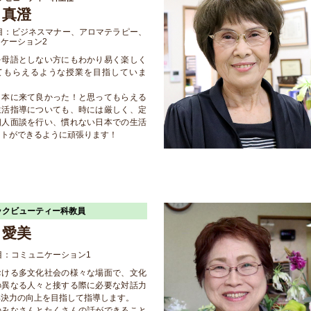
 真澄
目：ビジネスマナー、アロマテラピー、
ケーション2
を母語としない方にもわかり易く楽しく
てもらえるような授業を目指していま
日本に来て良かった！と思ってもらえる
生活指導についても、時には厳しく、定
個人面談を行い、慣れない日本での生活
ートができるように頑張ります！
ックビューティー科教員
 愛美
目：コミュニケーション1
おける多文化社会の様々な場面で、文化
の異なる人々と接する際に必要な対話力
解決力の向上を目指して指導します。
のみなさんとたくさんの話ができること