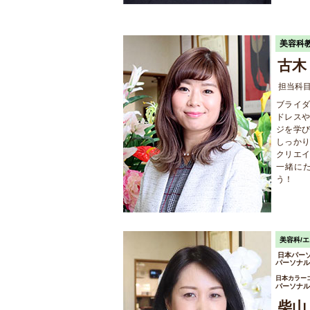
美容科
古木
担当科
ブライ
ドレス
ジを学
しっか
クリエ
一緒に
う！
美容科/
日本パー
パーソナル
日本カラー
パーソナル
柴山