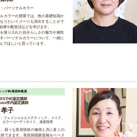
目：パーソナルカラー
ナルカラーの授業では、色の基礎知識か
のなりたいイメージも演出することがで
効果や配色法などを学びます。
色を取り入れた自分らしさの魅力や個性
出すパーソナルカラーについて、一緒に
んでほしいと思っています。
ィック科/美容科教員
AJESTHE認定講師
emura学内認定講師
 孝子
目：フェイシャルエステティック、メイク、
、カラーコーディネイト、進路指導
は、様々な美容技術の修得と共に多くの
取得できます。美容師国家資格をベース