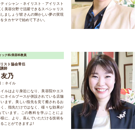
テティシャン・ネイリスト・アイリスト
広く美容分野で活躍できるスペシャリス
指しましょう!皆さんの輝かしい夢の実現
歩をタカヤマで始めて下さい。
ィック科/美容科教員
リスト協会
常任
講師
 友乃
目：ネイル
ネイルはより身近になり、美容院やエス
ンにネイルブースが併設されている店舗
ています。美しい指先を見て癒されるお
多く、指先だけではなく、様々な効果が
れています。この教科を学ぶことによ
客様に、より、喜んでいただける技術を
ることができますよ!