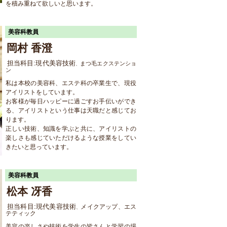
を積み重ねて欲しいと思います。
美容科教員
岡村 香澄
担当科目:現代美容技術
まつ毛エクステンショ
、
ン
私は本校の美容科、エステ科の卒業生で、現役
アイリストをしています。
お客様が毎日ハッピーに過ごすお手伝いができ
る、アイリストという仕事は天職だと感じてお
ります。
正しい技術、知識を学ぶと共に、アイリストの
楽しさも感じていただけるような授業をしてい
きたいと思っています。
美容科教員
松本 冴香
担当科目:現代美容技術
メイクアップ、エス
、
テティック
美容の楽しさや技術を学生の皆さんと学習の場