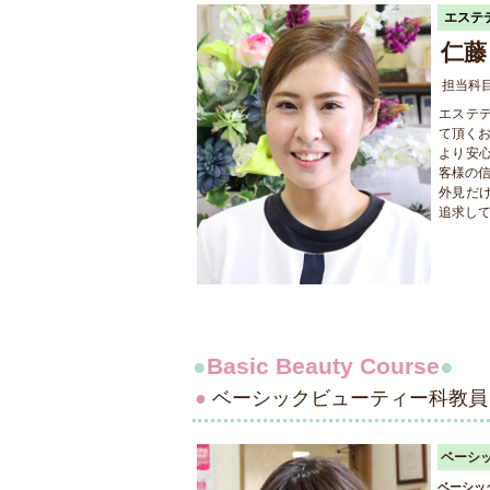
エステ
仁藤
担当科
エステ
て頂く
より安
客様の
外見だ
追求し
●
Basic Beauty Course
●
●
ベーシックビューティー科教
ベーシ
ベーシッ