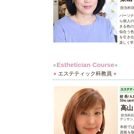
担当科
パーソ
ら個人
きる色の
似合う
を引き
楽しく学
●
Esthetician Course
●
●
エステティック科教員
●
エステテ
校 長/ 
Shu u
高山
担当科
デッサン
本校で
資格を