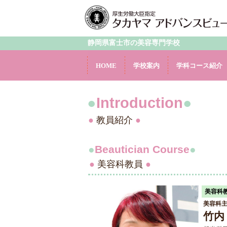
静岡県富士市の美容専門学校
HOME
学校案内
学科コース紹介
●
Introduction
●
●
教員紹介
●
●
Beautician Course
●
●
美容科教員
●
美容科
美容科
竹内