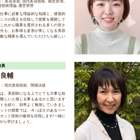
：美容実習､現代美容技術､ 衛生管理､
容技術理論､運営管理
の仕事に必要な理論的な知識と、感覚的
センスの両立を目指して授業を展開して
。これから職業を選択される多くの皆さ
自分も、お客様も姿形が美しくなる美容
素敵な職業を選んでいただけたら嬉しい
教員
 良輔
目：現代美容技術、関係法規
規は、美容師になる上でとても大事な知
。難しいと感じる事もあるかと思います
ントを絞り、効率よく勉強していきまし
カットの授業では、今っぽさのあるベー
カット技術の修得を目指します!一緒に
がら学びましょう。