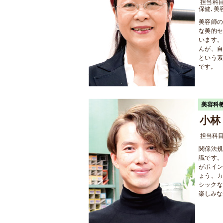
担当科目
保健､美
美容師
な美的
います
んが、
という
です。
美容科
小林
担当科
関係法
識です
がポイ
ょう。
シックな
楽しみな