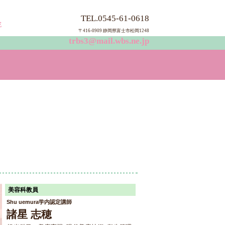
TEL.0545-61-0618
E
〒416-0909 静岡県富士市松岡124
8
trbs3@mail.wbs.ne.jp
美容科教員
Shu uemura学内認定講師
諸星 志穂