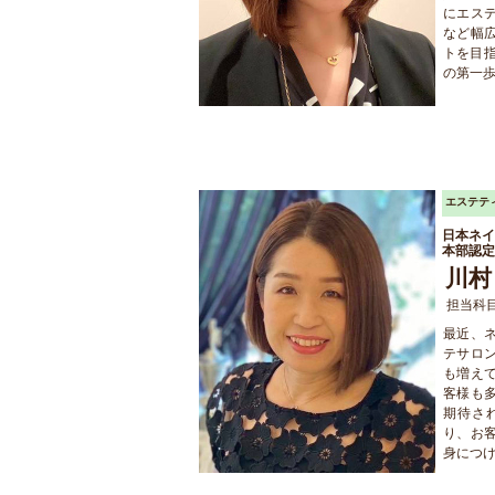
にエス
など幅
トを目
の第一
エステテ
日本ネイ
本部認定
川村
担当科
最近、
テサロ
も増え
客様も
期待さ
り、お
身につけ