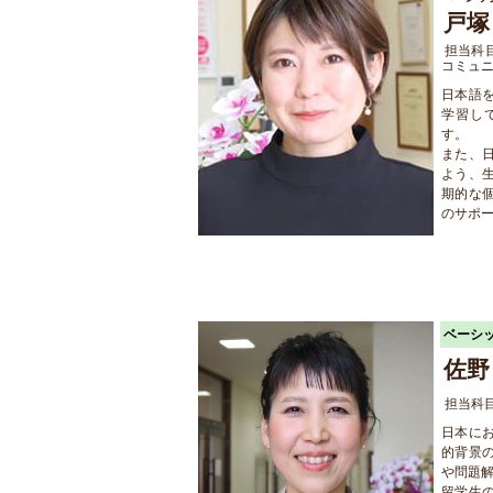
戸塚
担当科
コミュニ
日本語
学習し
す。
また、
よう、
期的な
のサポ
ベーシ
佐野
担当科
日本に
的背景
や問題
留学生