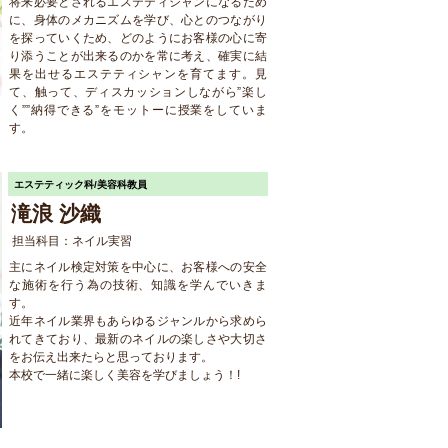
将来必要とされるエステティシャンになるため
に、身体のメカニズムを学び、心とのつながり
を探っていくため、どのようにお客様の心に寄
り添うことが出来るのかを常に考え、確実に結
果を出せるエステティシャンを育てます。見
て、触って、ディスカッションしながら”楽し
く””納得できる”をモットーに授業をしていま
す。
エステティック科/美容科教員
滝浪 沙織
担当科目：ネイル実習
主にネイル検定対策を中心に、お客様への安全
な施術を行う為の技術、知識を学んでいきま
す。
近年ネイル業界もあらゆるジャンルから求めら
れてきており、最新のネイルの楽しさや大切さ
をお伝え出来たらと思っております。
本校で一緒に楽しく美容を学びましょう！!