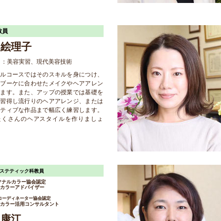
教員
 絵理子
目：美容実習、現代美容技術
ダルコースではそのスキルを身につけ、
やブーケに合わせたメイクやヘアアレン
びます。また、アップの授業では基礎を
り習得し流行りのヘアアレンジ、または
イティブな作品まで幅広く練習します。
たくさんのヘアスタイルを作りましょ
エステティック科教員
ソナルカラー協会認定
カラーアドバイザー
コーディネーター協会認定
カラー活用コンサルタント
 康江