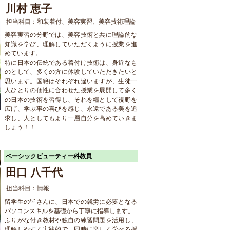
川村 恵子
担当科目：和装着付、美容実習、美容技術理論
美容実習の分野では、美容技術と共に理論的な
知識を学び、理解していただくように授業を進
めています。
特に日本の伝統である着付け技術は、身近なも
のとして、多くの方に体験していただきたいと
思います。国籍はそれぞれ違いますが、生徒一
人ひとりの個性に合わせた授業を展開して多く
の日本の技術を習得し、それを糧として視野を
広げ、学ぶ事の喜びを感じ、永遠である美を追
求し、人としてもより一層自分を高めていきま
しょう！！
ベーシックビューティー科教員
田口 八千代
担当科目：情報
留学生の皆さんに、日本での就労に必要となる
パソコンスキルを基礎から丁寧に指導します。
ふりがな付き教材や独自の練習問題を活用し、
理解しやすく実践的で、同時に楽しく学べる授