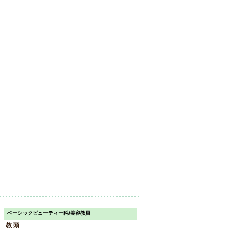
ベーシックビューティー科/美容教員
教 頭