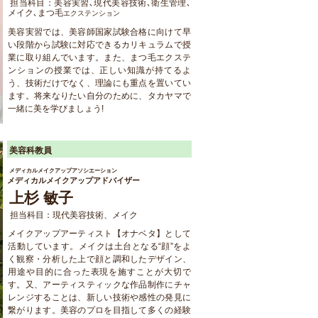
担当科目：美容実習､現代美容技術､衛生管理､
メイク､まつ毛
エクステンション
美容実習では、美容師国家試験合格に向けて早
い段階から試験に対応できるカリキュラムで授
業に取り組んでいます。また、まつ毛エクステ
ンションの授業では、正しい知識が持てるよ
う、技術だけでなく、理論にも重点を置いてい
ます。将来なりたい自分のために、タカヤマで
一緒に美を学びましょう!
美容科教員
メディカルメイクアップアソシエーション
メディカルメイクアップアドバイザー
上杉 敏子
担当科目：現代美容技術、メイク
メイクアップアーティスト【オナベタ】として
活動しています。メイクは土台となる“顔”をよ
く観察・分析した上で顔と調和したデザイン、
用途や目的に合った表現を施すことが大切で
す。又、アーティスティックな作品制作にチャ
レンジすることは、新しい技術や感性の発見に
繋がります。美容のプロを目指して多くの経験