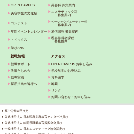
▶
OPEN CAMPUS
▶
美容科 募集案内
▶
エステティック科
▶
美容学生の文化祭
募集案内
▶
ベーシックビューティー科
▶
コンテスト
募集案内
▶
年間イベントカレンダー
▶
通信課程 募集案内
▶
理容修得者課程
▶
トピックス
募集案内
▶
学校SNS
就職情報
アクセス
▶
就職サポート
▶
OPEN CAMPUS お申し込み
▶
先輩たちの今
▶
学校見学のお申込み
▶
就職実績
▶
資料請求
▶
採用担当の皆様へ
▶
地図
▶
リンク
▶
お問い合わせ・お申し込み
● 厚生労働大臣指定
● 公益社団法人 日本理容美容教育センター社員校
● 公益社団法人 静岡県職業教育振興会会員校
● 一般社団法人 日本エステティック協会認定校