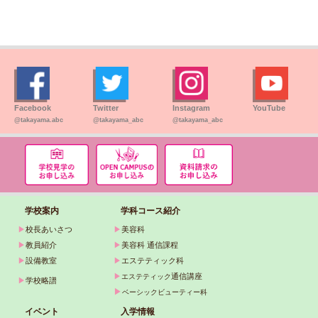
Facebook
Twitter
Instagram
YouTube
@takayama.abc
@takayama_abc
@takayama_abc
学校案内
学科コース紹介
▶
校長あいさつ
▶
美容科
▶
教員紹介
▶
美容科 通信課程
▶
設備教室
▶
エステティック科
▶
通信講座
エステティック
▶
学校略譜
▶
ベーシックビューティー科
イベント
入学情報