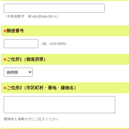
（半角英数字 例 abc@aaa.bb.cc）
郵便番号
※
（例：416-0909）
ご住所1（都道府県）
※
ご住所2（市区町村・番地・建物名）
※
建物名も省略せずにご記入ください