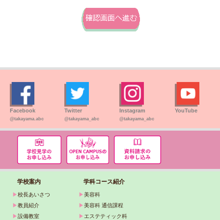
Facebook
Twitter
Instagram
YouTube
@takayama.abc
@takayama_abc
@takayama_abc
学校案内
学科コース紹介
▶
校長あいさつ
▶
美容科
▶
教員紹介
▶
美容科 通信課程
▶
設備教室
▶
エステティック科