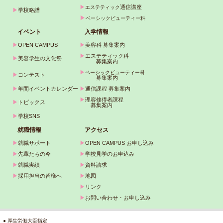
▶
通信講座
エステティック
▶
学校略譜
▶
ベーシックビューティー科
イベント
入学情報
▶
OPEN CAMPUS
▶
美容科 募集案内
▶
エステティック科
▶
美容学生の文化祭
募集案内
▶
ベーシックビューティー科
▶
コンテスト
募集案内
▶
年間イベントカレンダー
▶
通信課程 募集案内
▶
理容修得者課程
▶
トピックス
募集案内
▶
学校SNS
就職情報
アクセス
▶
就職サポート
▶
OPEN CAMPUS お申し込み
▶
先輩たちの今
▶
学校見学のお申込み
▶
就職実績
▶
資料請求
▶
採用担当の皆様へ
▶
地図
▶
リンク
▶
お問い合わせ・お申し込み
● 厚生労働大臣指定