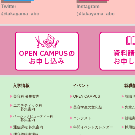
Twitter
Instagram
@takayama_abc
@takayama_abc
入学情報
イベント
就職
▶
美容科 募集案内
▶
OPEN CAMPUS
▶
就職
▶
エステティック科
▶
美容学生の文化祭
▶
先輩
募集案内
▶
ベーシックビューティー科
▶
コンテスト
▶
就職
募集案内
▶
通信課程 募集案内
▶
年間イベントカレンダー
▶
採用
▶
理容修得者課程