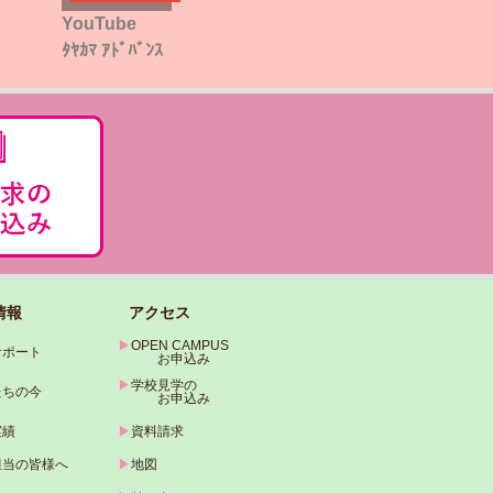
YouTube
ﾀﾔｶﾏ ｱﾄﾞﾊﾞﾝｽ
情報
アクセス
▶
OPEN CAMPUS
サポート
お申込み
▶
学校見学の
たちの今
お申込み
実績
▶
資料請求
担当の皆様へ
▶
地図