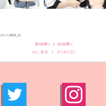
リー:2023_11
前の記事へ
|
次の記事へ
<<< 戻 る
｜
アーカイブへ