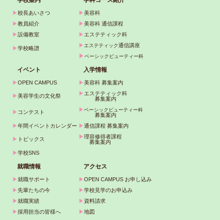
学校案内
学科コース紹介
▶
校長あいさつ
▶
美容科
▶
教員紹介
▶
美容科 通信課程
▶
設備教室
▶
エステティック科
▶
通信講座
エステティック
▶
学校略譜
▶
ベーシックビューティー科
イベント
入学情報
▶
OPEN CAMPUS
▶
美容科 募集案内
▶
エステティック科
▶
美容学生の文化祭
募集案内
▶
ベーシックビューティー科
▶
コンテスト
募集案内
▶
年間イベントカレンダー
▶
通信課程 募集案内
▶
理容修得者課程
▶
トピックス
募集案内
▶
学校SNS
就職情報
アクセス
▶
就職サポート
▶
OPEN CAMPUS お申し込み
▶
先輩たちの今
▶
学校見学のお申込み
▶
就職実績
▶
資料請求
▶
採用担当の皆様へ
▶
地図