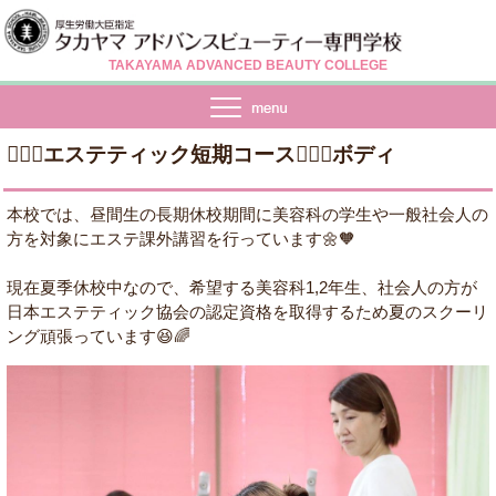
TAKAYAMA ADVANCED BEAUTY COLLEGE
💆🏻‍♀️エステティック短期コース💆🏻‍♀️ボディ
本校では、昼間生の長期休校期間に美容科の学生や一般社会人の
方を対象にエステ課外講習を行っています🌼🧡
現在夏季休校中なので、希望する美容科1,2年生、社会人の方が
日本エステティック協会の認定資格を取得するため夏のスクーリ
ング頑張っています😆🌈