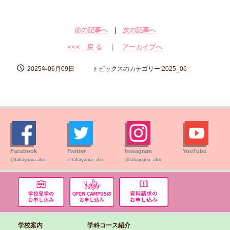
前の記事へ
|
次の記事へ
<<< 戻 る
｜
アーカイブへ
2025年06月09日
トピックスのカテゴリー:2025_06
Facebook
Twitter
Instagram
YouTube
@takayama.abc
@takayama_abc
@takayama_abc
学校案内
学科コース紹介