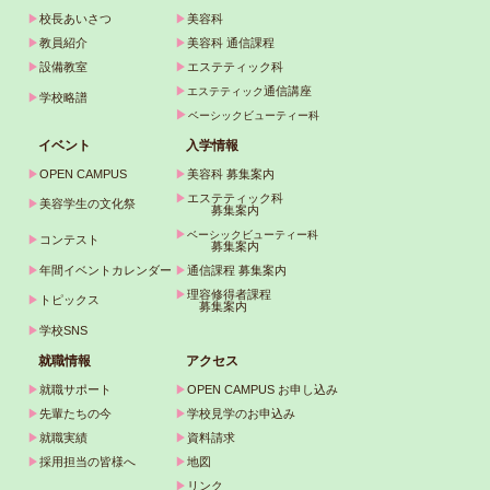
▶
校長あいさつ
▶
美容科
▶
教員紹介
▶
美容科 通信課程
▶
設備教室
▶
エステティック科
▶
通信講座
エステティック
▶
学校略譜
▶
ベーシックビューティー科
イベント
入学情報
▶
OPEN CAMPUS
▶
美容科 募集案内
▶
エステティック科
▶
美容学生の文化祭
募集案内
▶
ベーシックビューティー科
▶
コンテスト
募集案内
▶
年間イベントカレンダー
▶
通信課程 募集案内
▶
理容修得者課程
▶
トピックス
募集案内
▶
学校SNS
就職情報
アクセス
▶
就職サポート
▶
OPEN CAMPUS お申し込み
▶
先輩たちの今
▶
学校見学のお申込み
▶
就職実績
▶
資料請求
▶
採用担当の皆様へ
▶
地図
▶
リンク