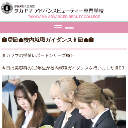
TAKAYAMA ADVANCED BEAUTY COLLEGE
🏫🧑🏻‍💼校内就職ガイダンス👩🏻‍💼🏫
タカヤマの授業レポートシリーズ📸✨
今日は美容科の1,2年生が校内就職ガイダンスを行いました📄✍🏻